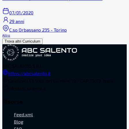
07/01/2020
29 anni
C.so Orbassano 235 - Torino
Altro
Trova altri Curriculum
ABC SALENTO S.R.L.
https://abcsalento.it
Galatina(LE), Vico del carmine 19 - CAP 73013, Italia
info@abcsalento.it
Risorse
Feed.xml
Blog
FAQ