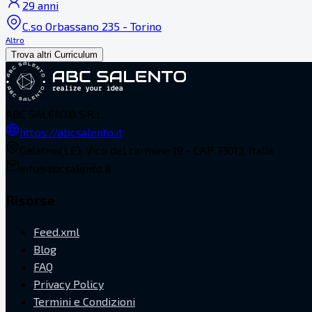
29 anni
C.so Orbassano 235 - Torino
Altro
Trova altri Curriculum
ABC SALENTO S.R.L.
https://abcsalento.it
Galatina(LE), Vico del carmine 19 - CAP 73013, Italia
info@abcsalento.it
Risorse
Feed.xml
Blog
FAQ
Privacy Policy
Termini e Condizioni