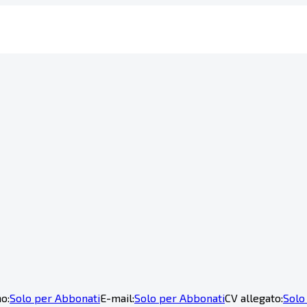
o:
Solo per Abbonati
E-mail:
Solo per Abbonati
CV allegato:
Solo