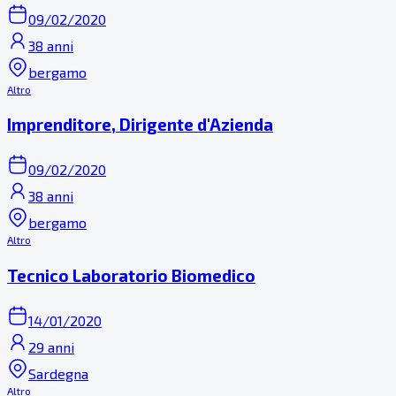
09/02/2020
38 anni
bergamo
Altro
Imprenditore, Dirigente d'Azienda
09/02/2020
38 anni
bergamo
Altro
Tecnico Laboratorio Biomedico
14/01/2020
29 anni
Sardegna
Altro