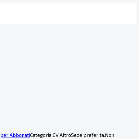
 per Abbonati
Categoria CV:
Altro
Sede preferita:
Non