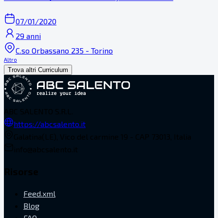
07/01/2020
29 anni
C.so Orbassano 235 - Torino
Altro
Trova altri Curriculum
ABC SALENTO S.R.L.
https://abcsalento.it
Galatina(LE), Vico del carmine 19 - CAP 73013, Italia
info@abcsalento.it
Risorse
Feed.xml
Blog
FAQ