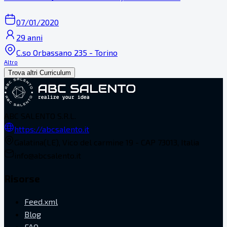
07/01/2020
29 anni
C.so Orbassano 235 - Torino
Altro
Trova altri Curriculum
ABC SALENTO S.R.L.
https://abcsalento.it
Galatina(LE), Vico del carmine 19 - CAP 73013, Italia
info@abcsalento.it
Risorse
Feed.xml
Blog
FAQ