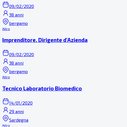
09/02/2020
38 anni
bergamo
Altro
Imprenditore, Dirigente d'Azienda
09/02/2020
38 anni
bergamo
Altro
Tecnico Laboratorio Biomedico
14/01/2020
29 anni
Sardegna
Altro