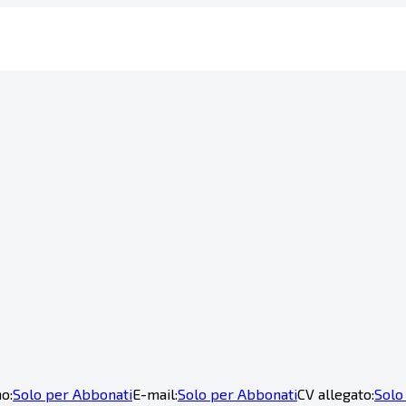
o:
Solo per Abbonati
E-mail:
Solo per Abbonati
CV allegato:
Solo