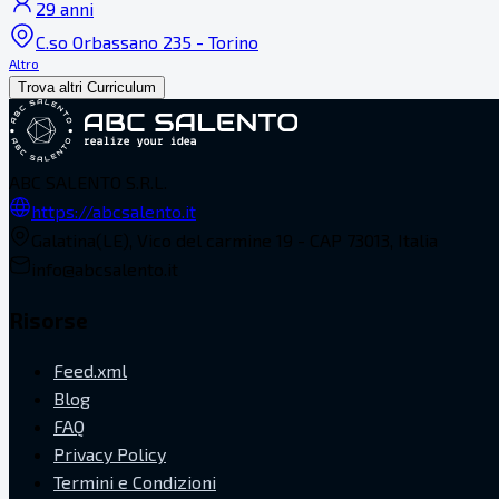
29 anni
C.so Orbassano 235 - Torino
Altro
Trova altri Curriculum
ABC SALENTO S.R.L.
https://abcsalento.it
Galatina(LE), Vico del carmine 19 - CAP 73013, Italia
info@abcsalento.it
Risorse
Feed.xml
Blog
FAQ
Privacy Policy
Termini e Condizioni