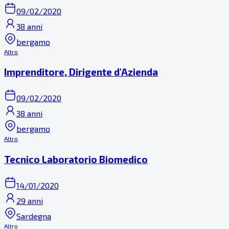
09/02/2020
38 anni
bergamo
Altro
Imprenditore, Dirigente d'Azienda
09/02/2020
38 anni
bergamo
Altro
Tecnico Laboratorio Biomedico
14/01/2020
29 anni
Sardegna
Altro