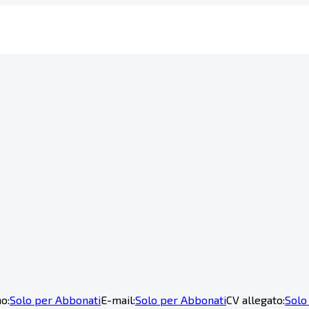
o:
Solo per Abbonati
E-mail:
Solo per Abbonati
CV allegato:
Solo