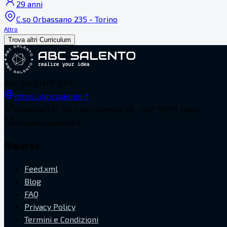
29 anni
C.so Orbassano 235 - Torino
Altro
Trova altri Curriculum
ABC SALENTO S.R.L.
https://abcsalento.it
Galatina(LE), Vico del carmine 19 - CAP 73013, Italia
info@abcsalento.it
Risorse
Feed.xml
Blog
FAQ
Privacy Policy
Termini e Condizioni