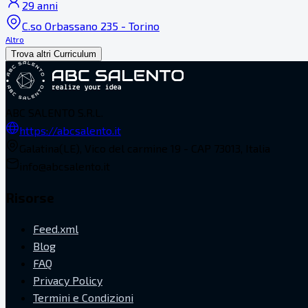
29 anni
C.so Orbassano 235 - Torino
Altro
Trova altri Curriculum
ABC SALENTO S.R.L.
https://abcsalento.it
Galatina(LE), Vico del carmine 19 - CAP 73013, Italia
info@abcsalento.it
Risorse
Feed.xml
Blog
FAQ
Privacy Policy
Termini e Condizioni