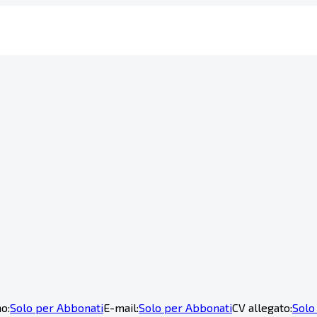
o:
Solo per Abbonati
E-mail:
Solo per Abbonati
CV allegato:
Solo