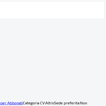
 per Abbonati
Categoria CV:
Altro
Sede preferita:
Non