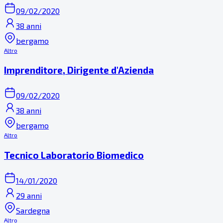
09/02/2020
38 anni
bergamo
Altro
Imprenditore, Dirigente d'Azienda
09/02/2020
38 anni
bergamo
Altro
Tecnico Laboratorio Biomedico
14/01/2020
29 anni
Sardegna
Altro