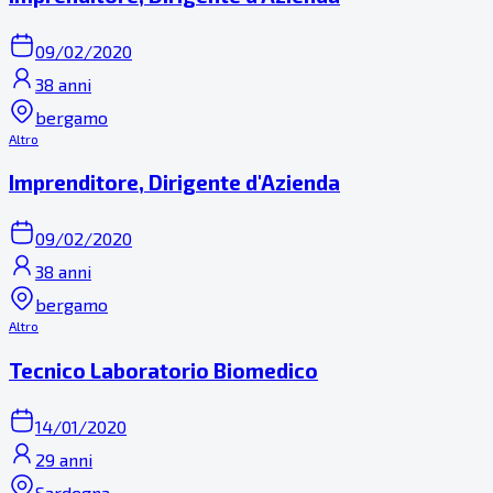
09/02/2020
38 anni
bergamo
Altro
Imprenditore, Dirigente d'Azienda
09/02/2020
38 anni
bergamo
Altro
Tecnico Laboratorio Biomedico
14/01/2020
29 anni
Sardegna