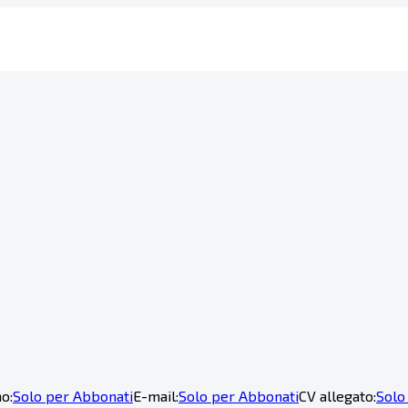
o:
Solo per Abbonati
E-mail:
Solo per Abbonati
CV allegato:
Solo