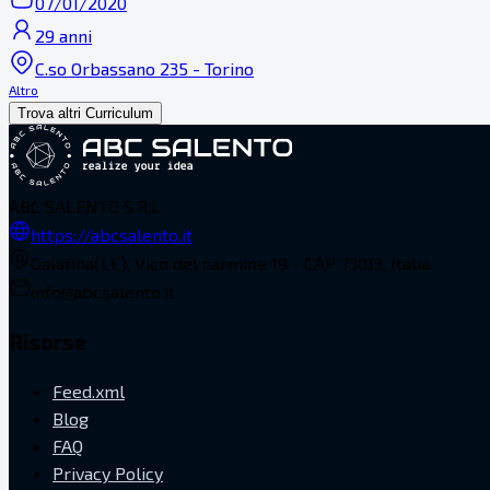
07/01/2020
29 anni
C.so Orbassano 235 - Torino
Altro
Trova altri Curriculum
ABC SALENTO S.R.L.
https://abcsalento.it
Galatina(LE), Vico del carmine 19 - CAP 73013, Italia
info@abcsalento.it
Risorse
Feed.xml
Blog
FAQ
Privacy Policy