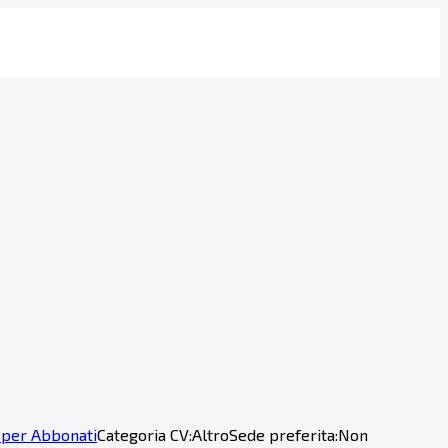
 per Abbonati
Categoria CV:
Altro
Sede preferita:
Non