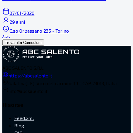
07/01/2020
29 anni
C.so Orbassano 235 - Torino
Altro
Trova altri Curriculum
ABC SALENTO S.R.L.
https://abcsalento.it
Galatina(LE), Vico del carmine 19 - CAP 73013, Italia
info@abcsalento.it
Risorse
Feed.xml
Blog
FAQ