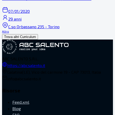
07/01/2020
29 anni
C.so Orbassano 235 - Torino
Altro
Trova altri Curriculum
ABC SALENTO S.R.L.
https://abcsalento.it
Galatina(LE), Vico del carmine 19 - CAP 73013, Italia
info@abcsalento.it
Risorse
Feed.xml
Blog
FAQ