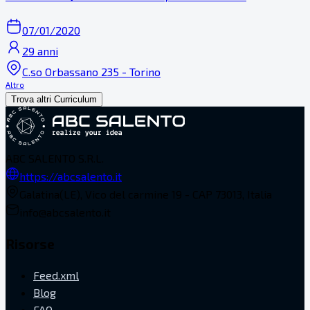
07/01/2020
29 anni
C.so Orbassano 235 - Torino
Altro
Trova altri Curriculum
ABC SALENTO S.R.L.
https://abcsalento.it
Galatina(LE), Vico del carmine 19 - CAP 73013, Italia
info@abcsalento.it
Risorse
Feed.xml
Blog
FAQ