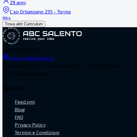
29 anni
C.so Orbassano 235 - Torino
Altro
Trova altri Curriculum
ABC SALENTO S.R.L.
https://abcsalento.it
Galatina(LE), Vico del carmine 19 - CAP 73013, Italia
info@abcsalento.it
Risorse
Feed.xml
Blog
FAQ
Privacy Policy
Termini e Condizioni