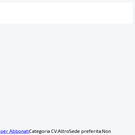
 per Abbonati
Categoria CV:
Altro
Sede preferita:
Non