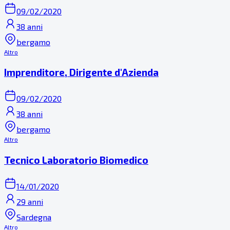
09/02/2020
38 anni
bergamo
Altro
Imprenditore, Dirigente d'Azienda
09/02/2020
38 anni
bergamo
Altro
Tecnico Laboratorio Biomedico
14/01/2020
29 anni
Sardegna
Altro