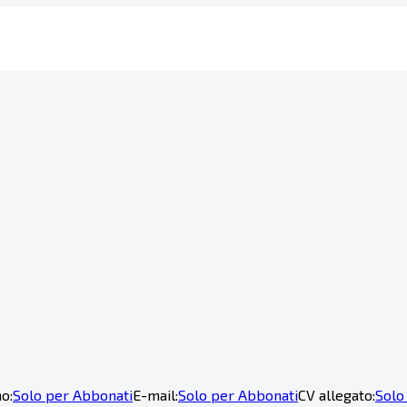
o:
Solo per Abbonati
E-mail:
Solo per Abbonati
CV allegato:
Solo