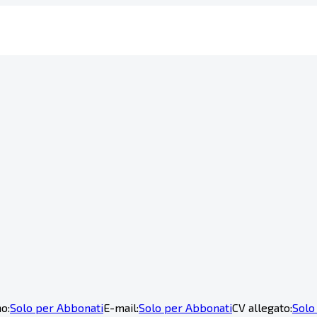
o:
Solo per Abbonati
E-mail:
Solo per Abbonati
CV allegato:
Solo