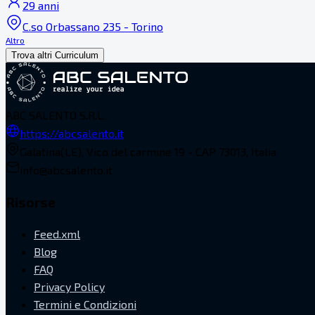
29 anni
C.so Orbassano 235 - Torino
Altro
Trova altri Curriculum
ABC SALENTO S.R.L.
https://abcsalento.it
Galatina(LE), Vico del carmine 19 - CAP 73013, Italia
info@abcsalento.it
Risorse
Feed.xml
Blog
FAQ
Privacy Policy
Termini e Condizioni