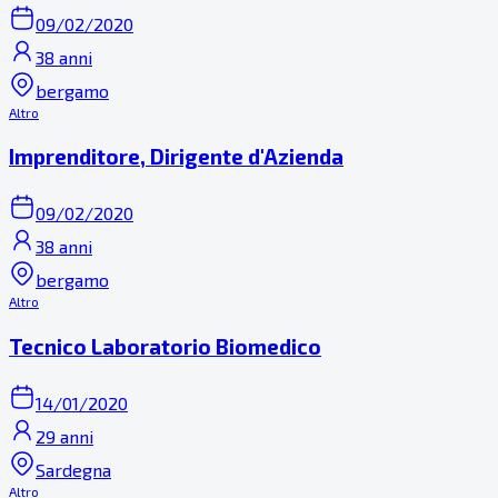
09/02/2020
38 anni
bergamo
Altro
Imprenditore, Dirigente d'Azienda
09/02/2020
38 anni
bergamo
Altro
Tecnico Laboratorio Biomedico
14/01/2020
29 anni
Sardegna
Altro