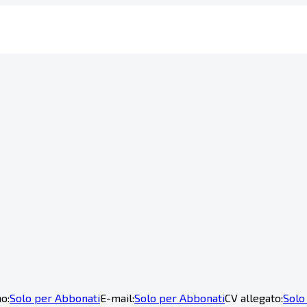
o:
Solo per Abbonati
E-mail:
Solo per Abbonati
CV allegato:
Solo