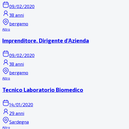
09/02/2020
38 anni
bergamo
Altro
Imprenditore, Dirigente d'Azienda
09/02/2020
38 anni
bergamo
Altro
Tecnico Laboratorio Biomedico
14/01/2020
29 anni
Sardegna
Altro