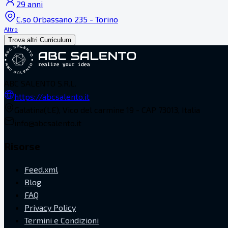
29 anni
C.so Orbassano 235 - Torino
Altro
Trova altri Curriculum
ABC SALENTO S.R.L.
https://abcsalento.it
Galatina(LE), Vico del carmine 19 - CAP 73013, Italia
info@abcsalento.it
Risorse
Feed.xml
Blog
FAQ
Privacy Policy
Termini e Condizioni