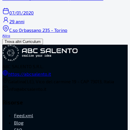
07/01/2020
29 anni
C.so Orbassano 235 - Torino
Altro
Trova altri Curriculum
ABC SALENTO S.R.L.
https://abcsalento.it
Galatina(LE), Vico del carmine 19 - CAP 73013, Italia
info@abcsalento.it
Risorse
Feed.xml
Blog
FAQ