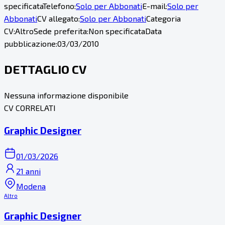
specificata
Telefono:
Solo per Abbonati
E-mail:
Solo per
Abbonati
CV allegato:
Solo per Abbonati
Categoria
CV:
Altro
Sede preferita:
Non specificata
Data
pubblicazione:
03/03/2010
DETTAGLIO CV
Nessuna informazione disponibile
CV CORRELATI
Graphic Designer
01/03/2026
21 anni
Modena
Altro
Graphic Designer