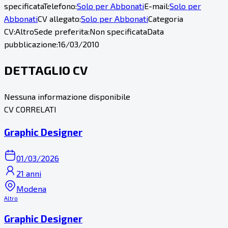
specificata
Telefono:
Solo per Abbonati
E-mail:
Solo per
Abbonati
CV allegato:
Solo per Abbonati
Categoria
CV:
Altro
Sede preferita:
Non specificata
Data
pubblicazione:
16/03/2010
DETTAGLIO CV
Nessuna informazione disponibile
CV CORRELATI
Graphic Designer
01/03/2026
21 anni
Modena
Altro
Graphic Designer