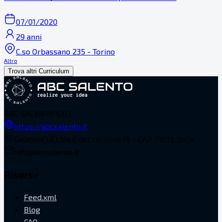
07/01/2020
29 anni
C.so Orbassano 235 - Torino
Altro
Trova altri Curriculum
ABC SALENTO S.R.L.
https://abcsalento.it
Galatina(LE), Vico del carmine 19 - CAP 73013, Italia
info@abcsalento.it
Risorse
Feed.xml
Blog
FAQ