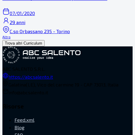
07/01/2020
29 anni
C.so Orbassano 235 - Torino
Altro
Trova altri Curriculum
ABC SALENTO S.R.L.
https://abcsalento.it
Galatina(LE), Vico del carmine 19 - CAP 73013, Italia
info@abcsalento.it
Risorse
Feed.xml
Blog
FAQ