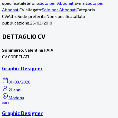
specificata
Telefono:
Solo per Abbonati
E-mail:
Solo per
Abbonati
CV allegato:
Solo per Abbonati
Categoria
CV:
Altro
Sede preferita:
Non specificata
Data
pubblicazione:
25/03/2010
DETTAGLIO CV
Sommario:
Valentina RAIA
CV CORRELATI
Graphic Designer
01/03/2026
21 anni
Modena
Altro
Graphic Designer