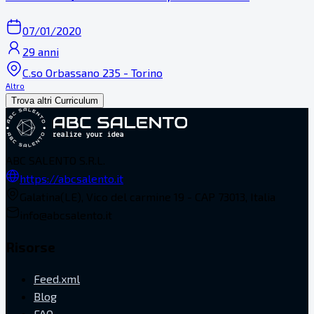
07/01/2020
29 anni
C.so Orbassano 235 - Torino
Altro
Trova altri Curriculum
ABC SALENTO S.R.L.
https://abcsalento.it
Galatina(LE), Vico del carmine 19 - CAP 73013, Italia
info@abcsalento.it
Risorse
Feed.xml
Blog
FAQ