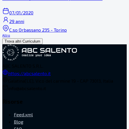
07/01/2020
29 anni
C.so Orbassano 235 - Torino
Altro
Trova altri Curriculum
ABC SALENTO S.R.L.
https://abcsalento.it
Galatina(LE), Vico del carmine 19 - CAP 73013, Italia
info@abcsalento.it
Risorse
Feed.xml
Blog
FAQ