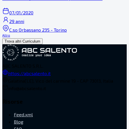
07/01/2020
29 anni
C.so Orbassano 235 - Torino
Altro
Trova altri Curriculum
ABC SALENTO S.R.L.
https://abcsalento.it
Galatina(LE), Vico del carmine 19 - CAP 73013, Italia
info@abcsalento.it
Risorse
Feed.xml
Blog
FAQ