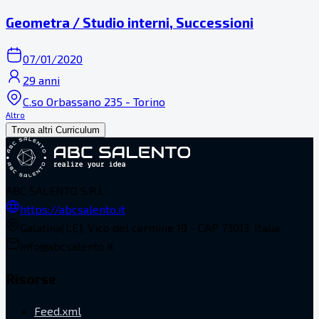
Geometra / Studio interni, Successioni
07/01/2020
29 anni
C.so Orbassano 235 - Torino
Altro
Trova altri Curriculum
ABC SALENTO S.R.L.
https://abcsalento.it
Galatina(LE), Vico del carmine 19 - CAP 73013, Italia
info@abcsalento.it
Risorse
Feed.xml