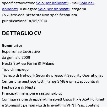
specificata
Telefono:
Solo per Abbonati
E-mail:
Solo per
Abbonati
CV allegato:
Solo per Abbonati
Categoria
CV:
Altro
Sede preferita:
Non specificata
Data
pubblicazione:
14/05/2010
DETTAGLIO CV
Sommario:
Esperienze lavorative
da gennaio 2009
Nest2 SpA via Farini 81 Milano
Tipo di impiego
Tecnico di Network Security presso il Security Operational
Center che gestisce tutti i large SME e small accounts di
Fastweb e di Nest2.
Principali mansioni e responsabilit
Configurazione di apparati firewall Cisco Pix e ASA Fortinet
e Stonesoft per servizi di firewalling VPN IPsec content