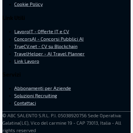
Cookie Policy
Link Utili
LavoroIT - Offerte IT e CV
ConcorsAI - Concorsi Pubblici AI
TrueCV.net - CV su Blockchain
TravelHelper - AI Travel Planner
Link Lavoro
Servizi
Abbonamenti per Aziende
Soluzioni Recruiting
Contattaci
©
ABC SALENTO S.R.L.
P.I. 05038920756
Sede Operativa:
Galatina(LE), Vico del carmine 19 - CAP 73013, Italia
- All
rights reserved