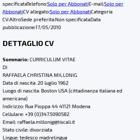
specificata
Telefono:
Solo per Abbonati
E-mail:
Solo per
Abbonati
CV allegato:
Solo per Abbonati
Categoria
CV:
Altro
Sede preferita:
Non specificata
Data
pubblicazione:
17/05/2010
DETTAGLIO CV
Sommario:
CURRICULUM VITAE
DI
RAFFAELA CHRISTINA MILLONIG
Data di nascita: 20 luglio 1962
Luogo di nascita: Boston USA (cittadinanza italiana ed
americana)
Indirizzo: Rua Pioppa 44 41121 Modena
Cellulare: +39 (0)347.5090582
Email: raffaela.millonig@tiscali.it
Stato civile: divorziata
Lingue: tedesco madrelingua