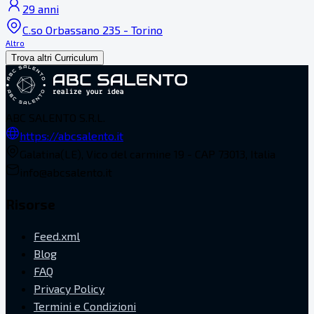
29 anni
C.so Orbassano 235 - Torino
Altro
Trova altri Curriculum
ABC SALENTO S.R.L.
https://abcsalento.it
Galatina(LE), Vico del carmine 19 - CAP 73013, Italia
info@abcsalento.it
Risorse
Feed.xml
Blog
FAQ
Privacy Policy
Termini e Condizioni