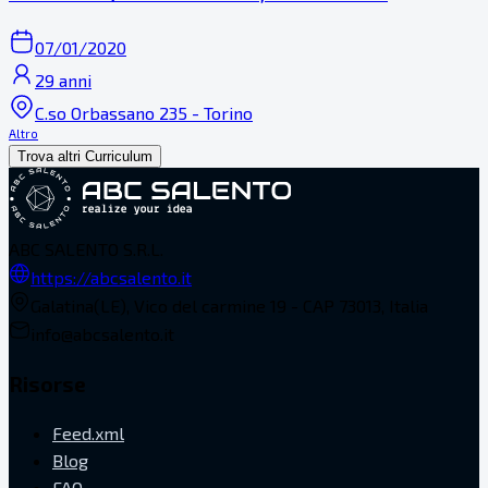
07/01/2020
29 anni
C.so Orbassano 235 - Torino
Altro
Trova altri Curriculum
ABC SALENTO S.R.L.
https://abcsalento.it
Galatina(LE), Vico del carmine 19 - CAP 73013, Italia
info@abcsalento.it
Risorse
Feed.xml
Blog
FAQ