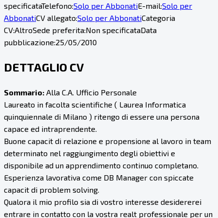
specificata
Telefono:
Solo per Abbonati
E-mail:
Solo per
Abbonati
CV allegato:
Solo per Abbonati
Categoria
CV:
Altro
Sede preferita:
Non specificata
Data
pubblicazione:
25/05/2010
DETTAGLIO CV
Sommario:
Alla C.A. Ufficio Personale
Laureato in facolta scientifiche ( Laurea Informatica
quinquiennale di Milano ) ritengo di essere una persona
capace ed intraprendente.
Buone capacit di relazione e propensione al lavoro in team
determinato nel raggiungimento degli obiettivi e
disponibile ad un apprendimento continuo completano.
Esperienza lavorativa come DB Manager con spiccate
capacit di problem solving.
Qualora il mio profilo sia di vostro interesse desidererei
entrare in contatto con la vostra realt professionale per un