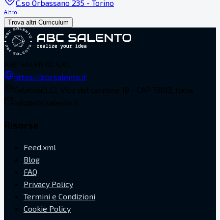
C.so Orbassano 235 - Torino
Altro
Trova altri Curriculum
ABC SALENTO S.R.L.
https://abcsalento.it
Galatina(LE), Vico del carmine 19 - CAP 73013, Italia
info@abcsalento.it
Risorse
Feed.xml
Blog
FAQ
Privacy Policy
Termini e Condizioni
Cookie Policy