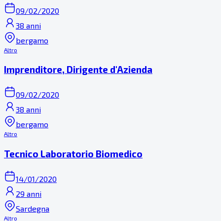
09/02/2020
38 anni
bergamo
Altro
Imprenditore, Dirigente d'Azienda
09/02/2020
38 anni
bergamo
Altro
Tecnico Laboratorio Biomedico
14/01/2020
29 anni
Sardegna
Altro