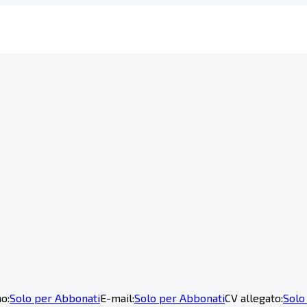
o:
Solo per Abbonati
E-mail:
Solo per Abbonati
CV allegato:
Solo