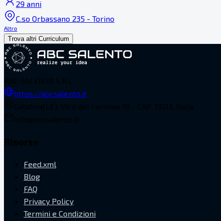
29 anni
C.so Orbassano 235 - Torino
Altro
Trova altri Curriculum
ABC SALENTO S.R.L.
https://abcsalento.it
Galatina(LE), Vico del carmine 19 - CAP 73013, Italia
info@abcsalento.it
Risorse
Feed.xml
Blog
FAQ
Privacy Policy
Termini e Condizioni