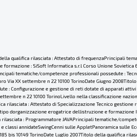
la qualifica rilasciata : Attestato di frequenzaPrincipali t
 formazione : SiSoft Informatica s.r.l Corso Unione Sovietica
toPrincipali tematiche/competenze professionali possedute : Te
o Via XX settembre n 22 10100 TorinoDate Giugno 2008Titolo del
 : Configurazione e gestione di reti dotate di apparati attiv
ettembre n 22 10100 TorinoLivello nella classificazione nazio
ca rilasciata : Attestato di Specializzazione Tecnico gestion
 tipo dorganizzazione erogatrice dellistruzione e formazione
a rilasciata : Programmatore JAVAPrincipali tematiche/compet
e e classi annidateSwingCenni sulle AppletPanoramica sulle E
85 bis 10149 TorinoDate Luglio 2007Titolo della qualifica ril