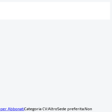
 per Abbonati
Categoria CV:
Altro
Sede preferita:
Non