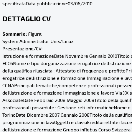
specificata
Data pubblicazione:
03/06/2010
DETTAGLIO CV
Sommario:
Figura:
System Administrator Unix/Linux
Presentazione/CV:
Istruzione e formazioneDate Novembre Gennaio 2010Titolo del
ECC6Nome e tipo dorganizzazione erogatrice dellistruzione e
della qualifica rilasciata : Attestato di frequenza e profit
erogatrice dellistruzione e formazione Immaginazione e lavor
CCNAPrincipali tematiche/competenze professionali possedute
dellistruzione e formazione Immaginazione e lavoro Via XX s
AssociateDate Febbraio 2008 Maggio 2008Titolo della qualifi
professionali possedute : Gestione reti informaticheNome e
TorinoDate Dicembre 2007 Gennaio 2008Titolo della qualific
programmazione in JavaOggetti e classiEreditarietInterfacc
dellistruzione e formazione Gruppo inRebus Corso Svizzera 1