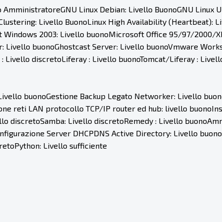
lo AmministratoreGNU Linux Debian: Livello BuonoGNU Linux U
lustering: Livello BuonoLinux High Availability (Heartbeat): 
Windows 2003: Livello buonoMicrosoft Office 95/97/2000/XP/
: Livello buonoGhostcast Server: Livello buonoVmware Worksta
ivello discretoLiferay : Livello buonoTomcat/Liferay : Livell
 Livello buonoGestione Backup Legato Networker: Livello buon
ne reti LAN protocollo TCP/IP router ed hub: livello buonoIn
lo discretoSamba: Livello discretoRemedy : Livello buonoAmmin
onfigurazione Server DHCPDNS Active Directory: Livello buonoC
retoPython: Livello sufficiente