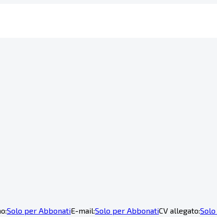
o:
Solo per Abbonati
E-mail:
Solo per Abbonati
CV allegato:
Solo