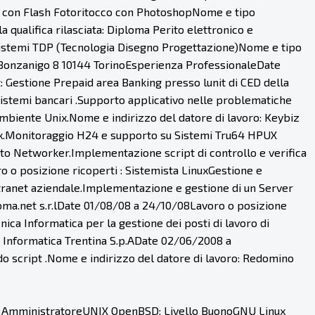
con Flash Fotoritocco con PhotoshopNome e tipo
 qualifica rilasciata: Diploma Perito elettronico e
Sistemi TDP (Tecnologia Disegno Progettazione)Nome e tipo
ia Bonzanigo 8 10144 TorinoEsperienza ProfessionaleDate
: Gestione Prepaid area Banking presso lunit di CED della
istemi bancari .Supporto applicativo nelle problematiche
 ambiente Unix.Nome e indirizzo del datore di lavoro: Keybiz
nix.Monitoraggio H24 e supporto su Sistemi Tru64 HPUX
ato Networker.Implementazione script di controllo e verifica
ro o posizione ricoperti : Sistemista LinuxGestione e
tranet aziendale.Implementazione e gestione di un Server
ioma.net s.r.lDate 01/08/08 a 24/10/08Lavoro o posizione
ca Informatica per la gestione dei posti di lavoro di
c/o Informatica Trentina S.p.ADate 02/06/2008 a
o script .Nome e indirizzo del datore di lavoro: Redomino
lo AmministratoreUNIX OpenBSD: Livello BuonoGNU Linux