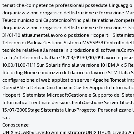
tematiche/competenze professionali possedute Linguaggio
dorganizzazione erogatrice dellistruzione e formazione Manage
Telecomunicazioni CapotecnicoPrincipali tematiche/compete
dorganizzazione erogatrice dellistruzione e formazione : Ist
31/01/10 attualmenteLavoro o posizione ricoperti : Sistemist
Telecom di Padova.Gestione Sistema MVSSP38.Controllo della 
tecniche relative alla messa in produzione di software.Contro
s.r.l c/o Telecom ItaliaDate 16/03/09 30/10/09Lavoro o pos
10.00/11.00/11.11 Sun Solaris fino alla versione 10 IBM Aix 
file di log.Nome e indirizzo del datore di lavoro : STM Itali
configurazione di web application server Apache Tomcat.Imp
OpenVPN su Debian Gnu Linux in Cluster.Supporto Informatico
ricoperti Sistemista MicrosoftGestione e Supporto dei Sistem
Informatica Trentina e dei suoi clienti.Gestione Server Ghost
15/07/2008Stage Sistemista LinuxProgetto: Personalizzare U
s.r.l
Conoscenze:
UNIX SOLARIS: Livello AmministratoreUNIX HPUX: Livello A