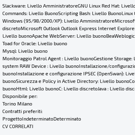
Slackware: Livello AmministratoreGNU Linux Red Hat: Livel
Commands: Livello BuonoScripting Bash: Livello BuonoLinux C
Windows (95/98/2000/XP): Livello AmministratoreMicrosoft 
discretoMicrosoft Outlook Outlook Express Internet Explorer
Livello buonoApache WebServer: Livello buonoBeaWeblogic : L
Toad for Oracle: Livello buono
Mysql: Livello buono
Monitoraggio Patrol Agent : Livello buonoGestione Storage:
system RAW Device : Livello buonoInstallazione/configurazio
buonoInstallazione e configurazione IPSEC (OpenSwan): Livel
buonoSicurezza e Policy in Active Directory: Livello buonoC
buonoHtml: Livello buonoC: Livello discretoJava : Livello disc
Disponibile per:
Torino Milano
Contratti preferiti:
ProgettoIndeterminatoDeterminato
CV CORRELATI