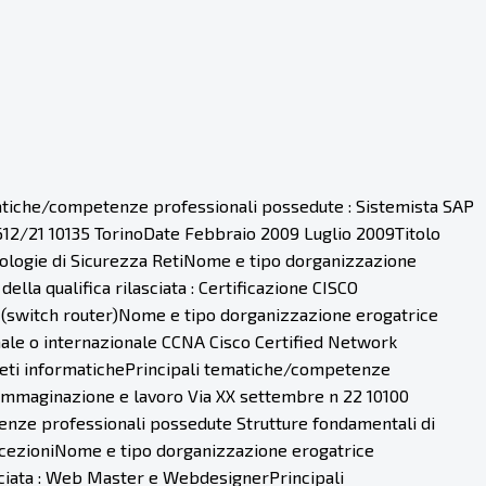
ematiche/competenze professionali possedute : Sistemista SAP
 612/21 10135 TorinoDate Febbraio 2009 Luglio 2009Titolo
cnologie di Sicurezza RetiNome e tipo dorganizzazione
la qualifica rilasciata : Certificazione CISCO
i (switch router)Nome e tipo dorganizzazione erogatrice
nale o internazionale CCNA Cisco Certified Network
e reti informatichePrincipali tematiche/competenze
 Immaginazione e lavoro Via XX settembre n 22 10100
enze professionali possedute Strutture fondamentali di
ccezioniNome e tipo dorganizzazione erogatrice
asciata : Web Master e WebdesignerPrincipali