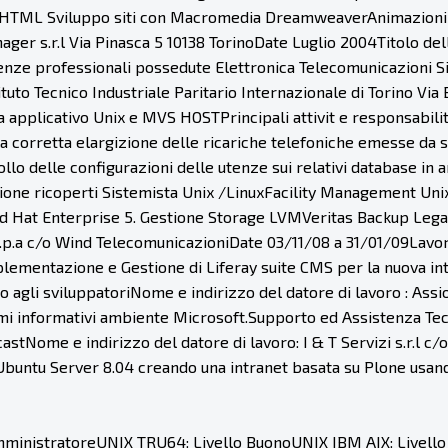
 HTML Sviluppo siti con Macromedia DreamweaverAnimazioni 
r s.r.l Via Pinasca 5 10138 TorinoDate Luglio 2004Titolo della
nze professionali possedute Elettronica Telecomunicazioni 
ituto Tecnico Industriale Paritario Internazionale di Torino V
a applicativo Unix e MVS HOSTPrincipali attivit e responsabilit
corretta elargizione delle ricariche telefoniche emesse da s
llo delle configurazioni delle utenze sui relativi database in
izione ricoperti Sistemista Unix /LinuxFacility Management U
5 Red Hat Enterprise 5. Gestione Storage LVMVeritas Backup Leg
a S.p.a c/o Wind TelecomunicazioniDate 03/11/08 a 31/01/09Lavo
lementazione e Gestione di Liferay suite CMS per la nuova in
 agli sviluppatoriNome e indirizzo del datore di lavoro : Ass
i informativi ambiente Microsoft.Supporto ed Assistenza Tecni
castNome e indirizzo del datore di lavoro: I & T Servizi s.r.l 
buntu Server 8.04 creando una intranet basata su Plone usand
mministratoreUNIX TRU64: Livello BuonoUNIX IBM AIX: Livel