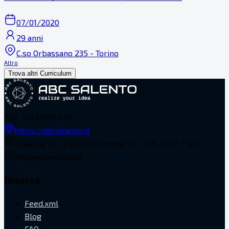
07/01/2020
29 anni
C.so Orbassano 235 - Torino
Altro
Trova altri Curriculum
ABC SALENTO S.R.L.
https://abcsalento.it
Galatina(LE), Vico del carmine 19 - CAP 73013, Italia
info@abcsalento.it
Risorse
Feed.xml
Blog
FAQ