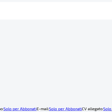
o:
Solo per Abbonati
E-mail:
Solo per Abbonati
CV allegato:
Solo