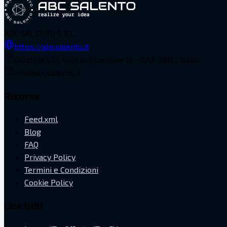
ABC SALENTO S.R.L.
https://abcsalento.it
Galatina(LE), Vico del carmine 19 - CAP 73013, Italia
info@abcsalento.it
Risorse
Feed.xml
Blog
FAQ
Privacy Policy
Termini e Condizioni
Cookie Policy
Link Utili