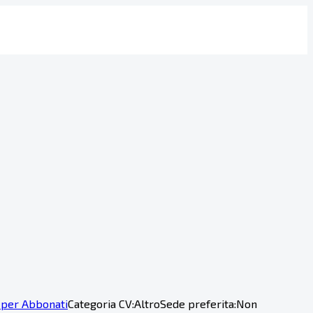
 per Abbonati
Categoria CV:
Altro
Sede preferita:
Non