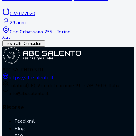
07/01/2020
29 anni
C.so Orbassano 235 - Torino
Altro
Trova altri Curriculum
ABC SALENTO S.R.L.
https://abcsalento.it
Galatina(LE), Vico del carmine 19 - CAP 73013, Italia
info@abcsalento.it
Risorse
Feed.xml
Blog
FAQ