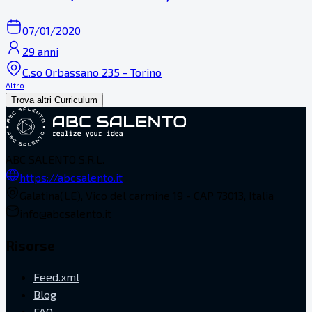
07/01/2020
29 anni
C.so Orbassano 235 - Torino
Altro
Trova altri Curriculum
ABC SALENTO S.R.L.
https://abcsalento.it
Galatina(LE), Vico del carmine 19 - CAP 73013, Italia
info@abcsalento.it
Risorse
Feed.xml
Blog
FAQ