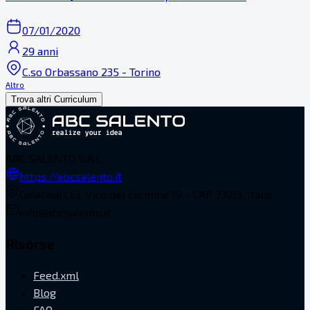
07/01/2020
29 anni
C.so Orbassano 235 - Torino
Altro
Trova altri Curriculum
ABC SALENTO S.R.L.
https://abcsalento.it
Galatina(LE), Vico del carmine 19 - CAP 73013, Italia
info@abcsalento.it
Risorse
Feed.xml
Blog
FAQ