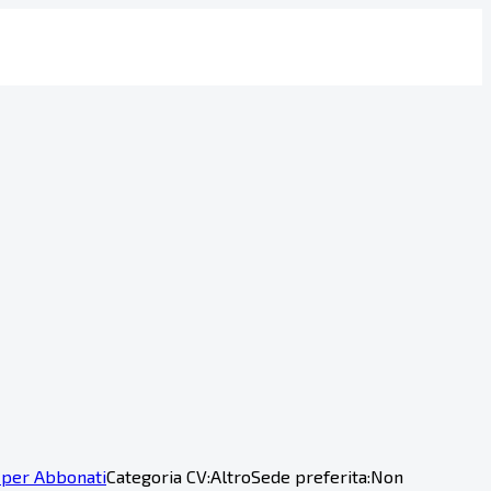
 per Abbonati
Categoria CV:
Altro
Sede preferita:
Non