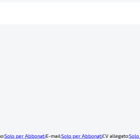
o:
Solo per Abbonati
E-mail:
Solo per Abbonati
CV allegato:
Solo