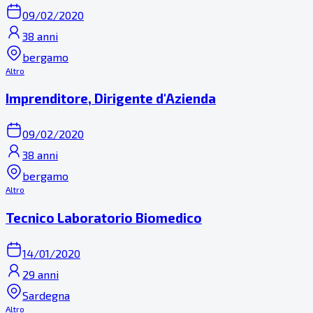
09/02/2020
38 anni
bergamo
Altro
Imprenditore, Dirigente d'Azienda
09/02/2020
38 anni
bergamo
Altro
Tecnico Laboratorio Biomedico
14/01/2020
29 anni
Sardegna
Altro