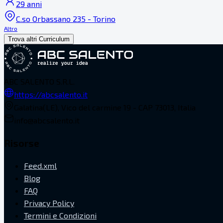
29 anni
C.so Orbassano 235 - Torino
Altro
Trova altri Curriculum
ABC SALENTO S.R.L.
https://abcsalento.it
Galatina(LE), Vico del carmine 19 - CAP 73013, Italia
info@abcsalento.it
Risorse
Feed.xml
Blog
FAQ
Privacy Policy
Termini e Condizioni