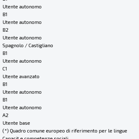
Utente autonomo
B1
Utente autonomo
B2
Utente autonomo
Spagnolo / Castigliano
B1
Utente autonomo
C1
Utente avanzato
B1
Utente autonomo
B1
Utente autonomo
A2
Utente base
(*) Quadro comune europeo di riferimento per le lingue
Capacit e competenze sociali