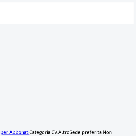
 per Abbonati
Categoria CV:
Altro
Sede preferita:
Non