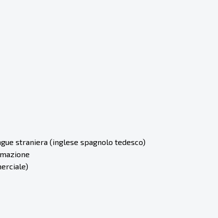
ingue straniera (inglese spagnolo tedesco)
ormazione
merciale)