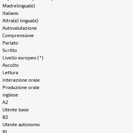
Madrelingua(e)
Italiano
Altra(e) lingua(e)
Autovalutazione
Comprensione
Parlato
Scritto
Livello europeo (*)
Ascolto
Lettura
Interazione orale
Produzione orale
inglese
A2
Utente base
B2
Utente autonomo
B1