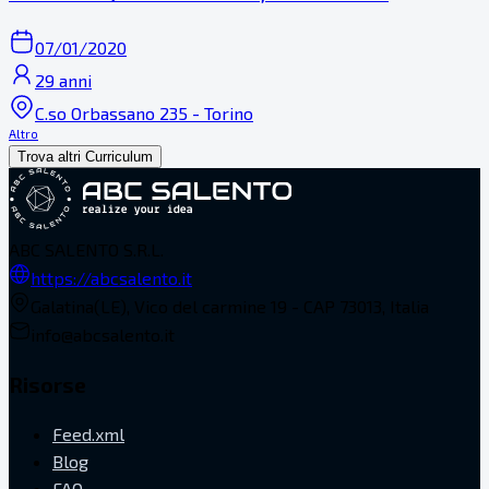
07/01/2020
29 anni
C.so Orbassano 235 - Torino
Altro
Trova altri Curriculum
ABC SALENTO S.R.L.
https://abcsalento.it
Galatina(LE), Vico del carmine 19 - CAP 73013, Italia
info@abcsalento.it
Risorse
Feed.xml
Blog
FAQ