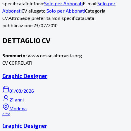
specificata
Telefono:
Solo per Abbonati
E-mail:
Solo per
Abbonati
CV allegato:
Solo per Abbonati
Categoria
CV:
Altro
Sede preferita:
Non specificata
Data
pubblicazione:
23/07/2010
DETTAGLIO CV
Sommario:
www.oesse.altervista.org
CV CORRELATI
Graphic Designer
01/03/2026
21 anni
Modena
Altro
Graphic Designer