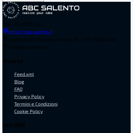
ABC SALENTO S.R.L.
https://abcsalento.it
Galatina(LE), Vico del carmine 19 - CAP 73013, Italia
info@abcsalento.it
Risorse
Feed.xml
Blog
FAQ
Privacy Policy
Termini e Condizioni
Cookie Policy
Link Utili