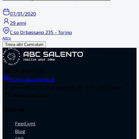
07/01/2020
29 anni
C.so Orbassano 235 - Torino
Altro
Trova altri Curriculum
ABC SALENTO S.R.L.
https://abcsalento.it
Galatina(LE), Vico del carmine 19 - CAP 73013, Italia
info@abcsalento.it
Risorse
Feed.xml
Blog
FAQ