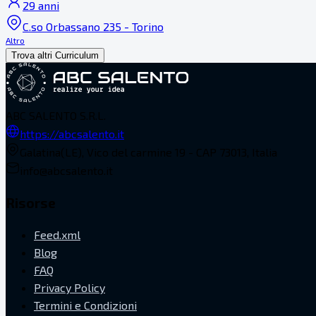
29 anni
C.so Orbassano 235 - Torino
Altro
Trova altri Curriculum
ABC SALENTO S.R.L.
https://abcsalento.it
Galatina(LE), Vico del carmine 19 - CAP 73013, Italia
info@abcsalento.it
Risorse
Feed.xml
Blog
FAQ
Privacy Policy
Termini e Condizioni