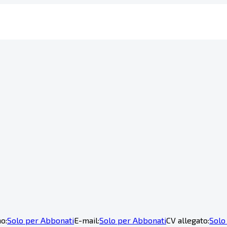
o:
Solo per Abbonati
E-mail:
Solo per Abbonati
CV allegato:
Solo