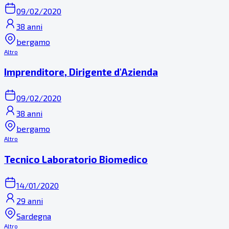
09/02/2020
38 anni
bergamo
Altro
Imprenditore, Dirigente d'Azienda
09/02/2020
38 anni
bergamo
Altro
Tecnico Laboratorio Biomedico
14/01/2020
29 anni
Sardegna
Altro