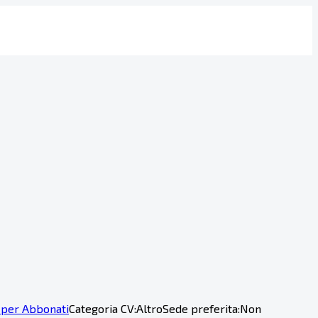
 per Abbonati
Categoria CV:
Altro
Sede preferita:
Non