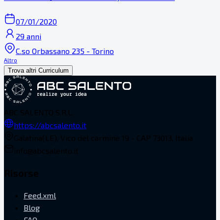
07/01/2020
29 anni
C.so Orbassano 235 - Torino
Altro
Trova altri Curriculum
ABC SALENTO S.R.L.
https://abcsalento.it
Galatina(LE), Vico del carmine 19 - CAP 73013, Italia
info@abcsalento.it
Risorse
Feed.xml
Blog
FAQ