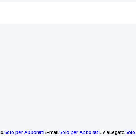
o:
Solo per Abbonati
E-mail:
Solo per Abbonati
CV allegato:
Solo