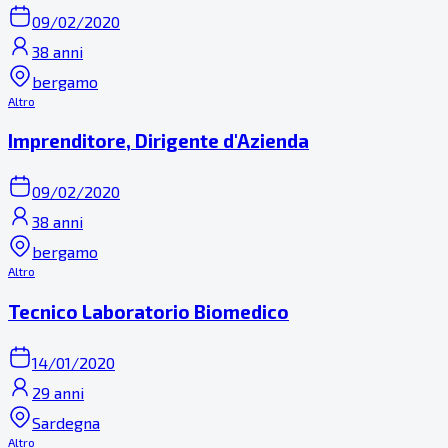
09/02/2020
38 anni
bergamo
Altro
Imprenditore, Dirigente d'Azienda
09/02/2020
38 anni
bergamo
Altro
Tecnico Laboratorio Biomedico
14/01/2020
29 anni
Sardegna
Altro