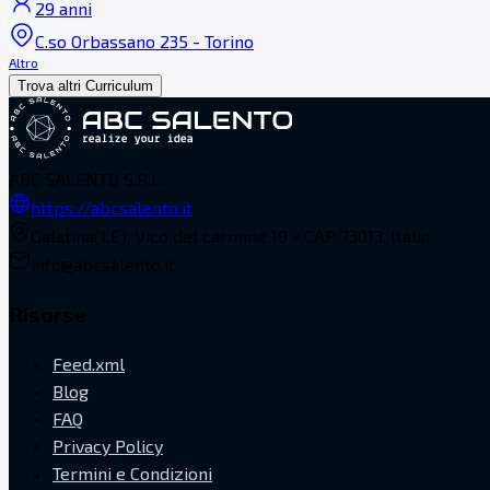
29 anni
C.so Orbassano 235 - Torino
Altro
Trova altri Curriculum
ABC SALENTO S.R.L.
https://abcsalento.it
Galatina(LE), Vico del carmine 19 - CAP 73013, Italia
info@abcsalento.it
Risorse
Feed.xml
Blog
FAQ
Privacy Policy
Termini e Condizioni