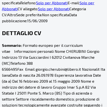
specificata
Telefono:
Solo per Abbonati
E-mail:
Solo per
Abbonati
CV allegato:
Solo per Abbonati
Categoria
CV:
Altro
Sede preferita:
Non specificata
Data
pubblicazione:
15/06/2009
DETTAGLIO CV
Sommario:
Formato europeo per il curriculum
vitae Informazioni personali Nome CHERUBINI Giorgio
Indirizzo 13 Via Guicciardini I 62012 Civitanova Marche
(MC)Telefono 388
6566495Fax Email giorgio.cherubini@libero.it Nazionalit Ita
lianaData di nascita 26.09.1978 Esperienza lavorativa Date
(da a) Dal 16 febbraio 2009 al 15 maggio 2009 Nome e
indirizzo del datore di lavoro Gruppo Imar S.p.A 82 Via
Statale I 25011 Ponte S. Marco (BS) Tipo di azienda o
settore Settore riscaldamento domestico; produzione di
soluzioni tecnologicamente avanzate costruite seguendo i