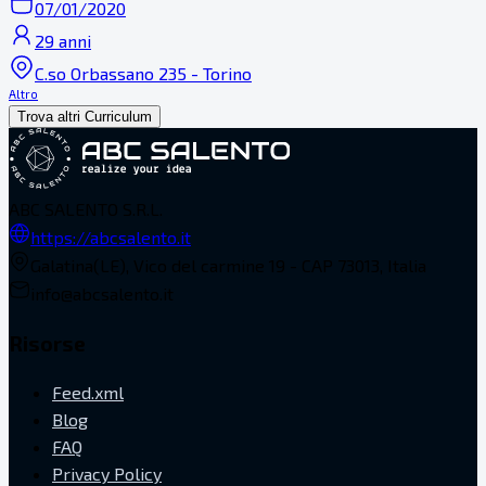
07/01/2020
29 anni
C.so Orbassano 235 - Torino
Altro
Trova altri Curriculum
ABC SALENTO S.R.L.
https://abcsalento.it
Galatina(LE), Vico del carmine 19 - CAP 73013, Italia
info@abcsalento.it
Risorse
Feed.xml
Blog
FAQ
Privacy Policy