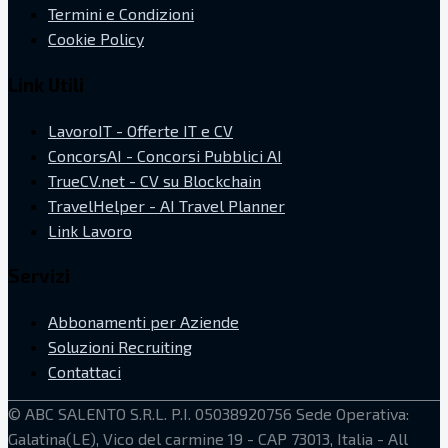
Termini e Condizioni
Cookie Policy
Link Utili
LavoroIT - Offerte IT e CV
ConcorsAI - Concorsi Pubblici AI
TrueCV.net - CV su Blockchain
TravelHelper - AI Travel Planner
Link Lavoro
Servizi
Abbonamenti per Aziende
Soluzioni Recruiting
Contattaci
©
ABC SALENTO S.R.L.
P.I. 05038920756
Sede Operativa:
Galatina(LE), Vico del carmine 19 - CAP 73013, Italia
- All