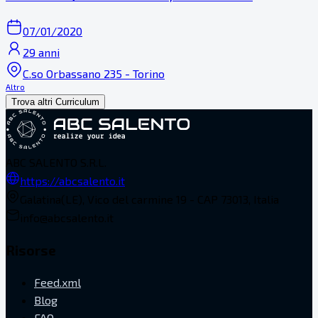
07/01/2020
29 anni
C.so Orbassano 235 - Torino
Altro
Trova altri Curriculum
ABC SALENTO S.R.L.
https://abcsalento.it
Galatina(LE), Vico del carmine 19 - CAP 73013, Italia
info@abcsalento.it
Risorse
Feed.xml
Blog
FAQ