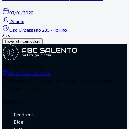
07/01/2020
29 anni
C.so Orbassano 235 - Torino
Altro
Trova altri Curriculum
ABC SALENTO S.R.L.
https://abcsalento.it
Galatina(LE), Vico del carmine 19 - CAP 73013, Italia
info@abcsalento.it
Risorse
Feed.xml
Blog
FAQ