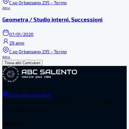
C.so Orbassano 235 - Torino
Altro
Geometra / Studio interni, Successioni
07/01/2020
29 anni
C.so Orbassano 235 - Torino
Altro
Trova altri Curriculum
ABC SALENTO S.R.L.
https://abcsalento.it
Galatina(LE), Vico del carmine 19 - CAP 73013, Italia
info@abcsalento.it
Risorse