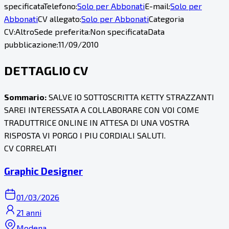
specificata
Telefono:
Solo per Abbonati
E-mail:
Solo per
Abbonati
CV allegato:
Solo per Abbonati
Categoria
CV:
Altro
Sede preferita:
Non specificata
Data
pubblicazione:
11/09/2010
DETTAGLIO CV
Sommario:
SALVE IO SOTTOSCRITTA KETTY STRAZZANTI
SAREI INTERESSATA A COLLABORARE CON VOI COME
TRADUTTRICE ONLINE IN ATTESA DI UNA VOSTRA
RISPOSTA VI PORGO I PIU CORDIALI SALUTI.
CV CORRELATI
Graphic Designer
01/03/2026
21 anni
Modena