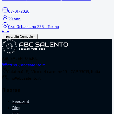
07/01/2020
29 anni
C.so Orbassano 235 - Torino
Altro
Trova altri Curriculum
ABC SALENTO S.R.L.
https://abcsalento.it
Galatina(LE), Vico del carmine 19 - CAP 73013, Italia
info@abcsalento.it
Risorse
Feed.xml
Blog
FAQ