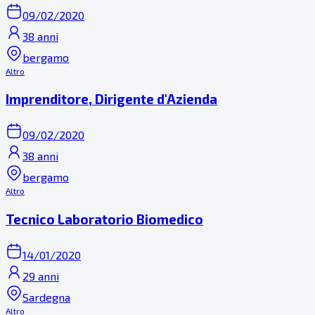
09/02/2020
38 anni
bergamo
Altro
Imprenditore, Dirigente d'Azienda
09/02/2020
38 anni
bergamo
Altro
Tecnico Laboratorio Biomedico
14/01/2020
29 anni
Sardegna
Altro