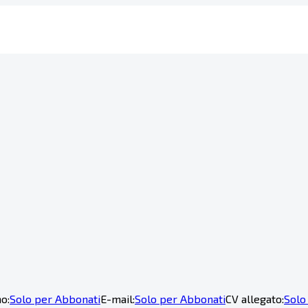
o:
Solo per Abbonati
E-mail:
Solo per Abbonati
CV allegato:
Solo