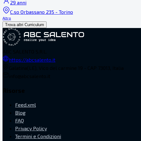
29 anni
C.so Orbassano 235 - Torino
Altro
Trova altri Curriculum
ABC SALENTO S.R.L.
https://abcsalento.it
Galatina(LE), Vico del carmine 19 - CAP 73013, Italia
info@abcsalento.it
Risorse
Feed.xml
Blog
FAQ
Privacy Policy
Termini e Condizioni