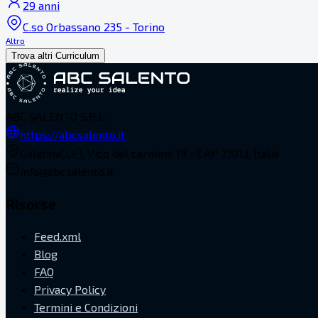
29 anni
C.so Orbassano 235 - Torino
Altro
Trova altri Curriculum
ABC SALENTO S.R.L.
https://abcsalento.it
Galatina(LE), Vico del carmine 19 - CAP 73013, Italia
info@abcsalento.it
Risorse
Feed.xml
Blog
FAQ
Privacy Policy
Termini e Condizioni