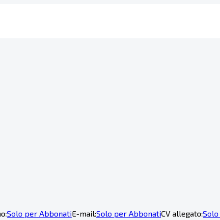
o:
Solo per Abbonati
E-mail:
Solo per Abbonati
CV allegato:
Solo