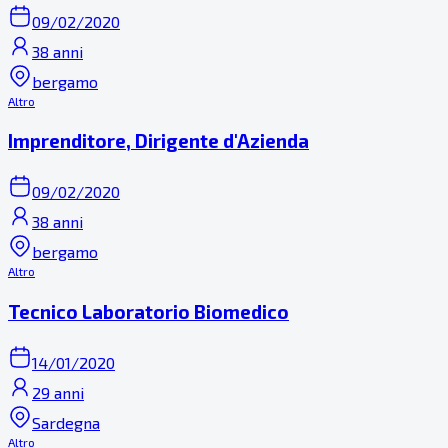
09/02/2020
38 anni
bergamo
Altro
Imprenditore, Dirigente d'Azienda
09/02/2020
38 anni
bergamo
Altro
Tecnico Laboratorio Biomedico
14/01/2020
29 anni
Sardegna
Altro