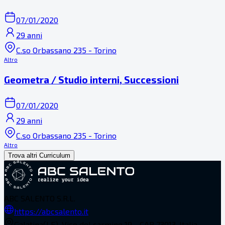
07/01/2020
29 anni
C.so Orbassano 235 - Torino
Altro
Geometra / Studio interni, Successioni
07/01/2020
29 anni
C.so Orbassano 235 - Torino
Altro
Trova altri Curriculum
ABC SALENTO S.R.L.
https://abcsalento.it
Galatina(LE), Vico del carmine 19 - CAP 73013, Italia