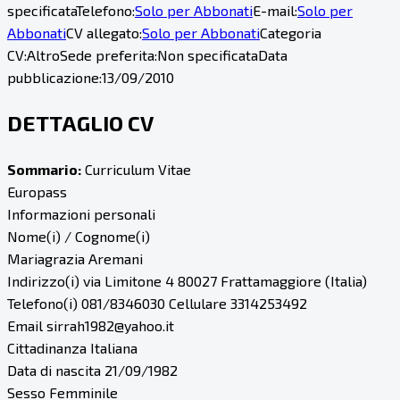
specificata
Telefono:
Solo per Abbonati
E-mail:
Solo per
Abbonati
CV allegato:
Solo per Abbonati
Categoria
CV:
Altro
Sede preferita:
Non specificata
Data
pubblicazione:
13/09/2010
DETTAGLIO CV
Sommario:
Curriculum Vitae
Europass
Informazioni personali
Nome(i) / Cognome(i)
Mariagrazia Aremani
Indirizzo(i) via Limitone 4 80027 Frattamaggiore (Italia)
Telefono(i) 081/8346030 Cellulare 3314253492
Email sirrah1982@yahoo.it
Cittadinanza Italiana
Data di nascita 21/09/1982
Sesso Femminile