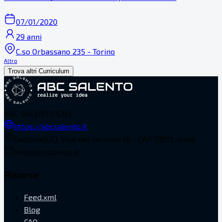
07/01/2020
29 anni
C.so Orbassano 235 - Torino
Altro
Trova altri Curriculum
ABC SALENTO S.R.L.
https://abcsalento.it
Galatina(LE), Vico del carmine 19 - CAP 73013, Italia
info@abcsalento.it
Risorse
Feed.xml
Blog
FAQ