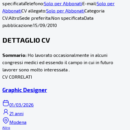
specificata
Telefono:
Solo per Abbonati
E-mail:
Solo per
Abbonati
CV allegato:
Solo per Abbonati
Categoria
CV:
Altro
Sede preferita:
Non specificata
Data
pubblicazione:
15/09/2010
DETTAGLIO CV
Sommario:
Ho lavorato occasionalmente in alcuni
congressi medici ed essendo il campo in cui in futuro
lavorer sono molto interessata .
CV CORRELATI
Graphic Designer
01/03/2026
21 anni
Modena
Altro