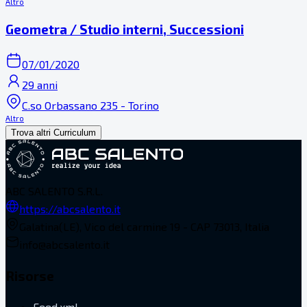
Altro
Geometra / Studio interni, Successioni
07/01/2020
29 anni
C.so Orbassano 235 - Torino
Altro
Trova altri Curriculum
ABC SALENTO S.R.L.
https://abcsalento.it
Galatina(LE), Vico del carmine 19 - CAP 73013, Italia
info@abcsalento.it
Risorse
Feed.xml