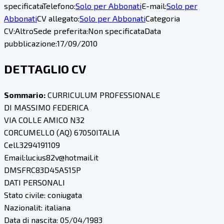
specificata
Telefono:
Solo per Abbonati
E-mail:
Solo per
Abbonati
CV allegato:
Solo per Abbonati
Categoria
CV:
Altro
Sede preferita:
Non specificata
Data
pubblicazione:
17/09/2010
DETTAGLIO CV
Sommario:
CURRICULUM PROFESSIONALE
DI MASSIMO FEDERICA
VIA COLLE AMICO N32
CORCUMELLO (AQ) 67050ITALIA
Cell.3294191109
Email:lucius82v@hotmail.it
DMSFRC83D45A515P
DATI PERSONALI
Stato civile: coniugata
Nazionalit: italiana
Data di nascita: 05/04/1983