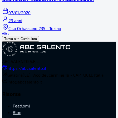
07/01/2020
29 anni
C.so Orbassano 235 - Torino
Altro
Trova altri Curriculum
ABC SALENTO S.R.L.
https://abcsalento.it
Galatina(LE), Vico del carmine 19 - CAP 73013, Italia
info@abcsalento.it
Risorse
Feed.xml
Blog